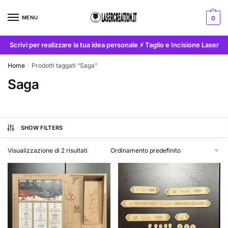
Skip
Skip
to
to
MENU
0
navigation
content
Scrivi per realizzare la tua idea personale ⚡ Taglio e Incisione Laser
Home
Prodotti taggati “Saga”
/
Saga
SHOW FILTERS
Visualizzazione di 2 risultati