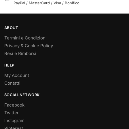
PayPal / MasterCard / Visa / Bonifico
ABOUT
Termini e Condizioni
Privacy & Cookie Policy
Resi e Rimborsi
HELP
My Account
Contatti
SOCIAL NETWORK
Facebook
Twitter
Instagram
Pinterest