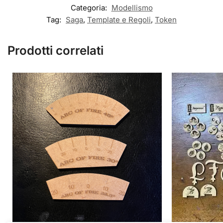
Categoria:
Modellismo
Tag:
Saga
,
Template e Regoli
,
Token
Prodotti correlati