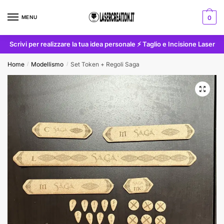
Skip
Skip
to
to
MENU
0
navigation
content
Scrivi per realizzare la tua idea personale ⚡ Taglio e Incisione Laser
Home
Modellismo
Set Token + Regoli Saga
/
/
🔍