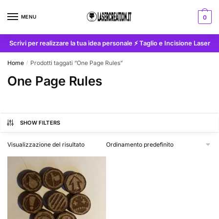
Skip
Skip
to
to
MENU
0
navigation
content
Scrivi per realizzare la tua idea personale ⚡ Taglio e Incisione Laser
Home
Prodotti taggati “One Page Rules”
/
One Page Rules
SHOW FILTERS
Visualizzazione del risultato