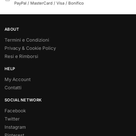
PayPal / MasterCard / Visa / Bonifico
ABOUT
Termini e Condizioni
Privacy & Cookie Policy
Resi e Rimborsi
HELP
My Account
Contatti
SOCIAL NETWORK
Facebook
Twitter
Instagram
Pinterest