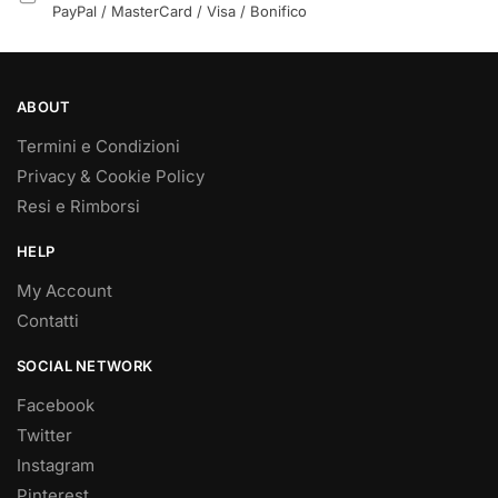
PayPal / MasterCard / Visa / Bonifico
ABOUT
Termini e Condizioni
Privacy & Cookie Policy
Resi e Rimborsi
HELP
My Account
Contatti
SOCIAL NETWORK
Facebook
Twitter
Instagram
Pinterest