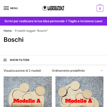
Skip
Skip
to
to
MENU
0
navigation
content
Scrivi per realizzare la tua idea personale ⚡ Taglio e Incisione Laser
Home
Prodotti taggati “Boschi”
/
Boschi
SHOW FILTERS
Visualizzazione di 2 risultati