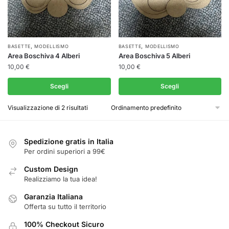
,
,
Questo
Questo
BASETTE
MODELLISMO
BASETTE
MODELLISMO
Area Boschiva 4 Alberi
Area Boschiva 5 Alberi
prodotto
prodotto
10,00
€
10,00
€
ha
ha
più
più
Scegli
Scegli
varianti.
varianti.
Visualizzazione di 2 risultati
Le
Le
opzioni
opzioni
possono
possono
Spedizione gratis in Italia
essere
essere
Per ordini superiori a 99€
scelte
scelte
Custom Design
nella
nella
Realizziamo la tua idea!
pagina
pagina
del
del
Garanzia Italiana
prodotto
Offerta su tutto il territorio
prodotto
100% Checkout Sicuro