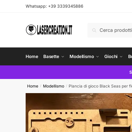
Skip
Skip
Whatsapp: +39 3339345886
to
to
navigation
content
Cerca:
Cerca
Home
Basette
Modellismo
Giochi
B
S
Home
Modellismo
Plancia di gioco Black Seas per fl
/
/