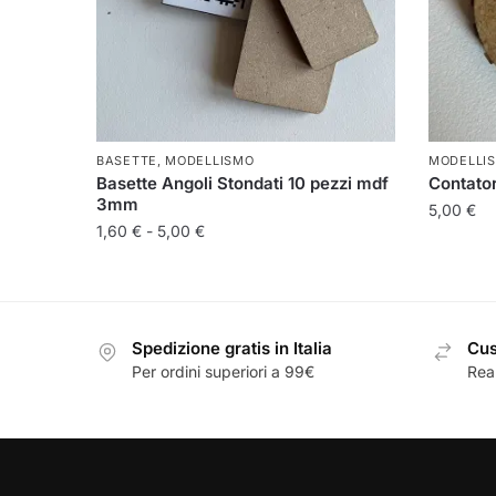
BASETTE
,
MODELLISMO
MODELLI
Basette Angoli Stondati 10 pezzi mdf
Contator
3mm
5,00
€
Fascia
1,60
€
-
5,00
€
di
Questo
prezzo:
prodotto
da
ha
1,60 €
Spedizione gratis in Italia
Cus
più
a
Per ordini superiori a 99€
Real
5,00 €
varianti.
Le
opzioni
possono
essere