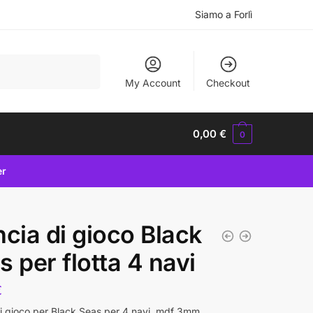
Siamo a Forlì
My Account
Checkout
0,00
€
0
er
ncia di gioco Black
s per flotta 4 navi
€
di gioco per Black Seas per 4 navi, mdf 3mm