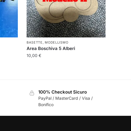
BASETTE
,
MODELLISMO
Area Boschiva 5 Alberi
10,00
€
Questo
prodotto
ha
più
100% Checkout Sicuro
varianti.
PayPal / MasterCard / Visa /
Le
Bonifico
opzioni
possono
essere